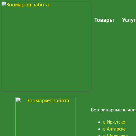
Товары
Услу
Ветеринарные клин
в Иркутске
в Ангарске