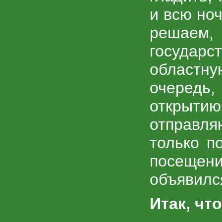
и всю ноч
решаем
государ
областну
очередь
открыти
отправля
только п
посещени
объявилс
Итак, чт