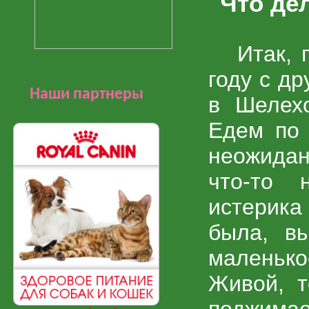
Что де
Итак, п
году с д
Наши партнеры
в Шелехо
Едем по 
неожидан
что-то 
истерика
была, в
маленько
Живой, т