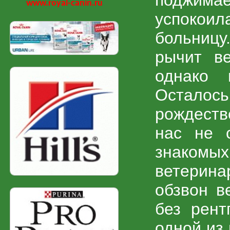
поджимае
www.royal-canin.ru
успокои
больницу
рычит ве
однако 
Остало
рождестве
нас не с
знаком
ветерин
обзвон в
без рент
одной из 