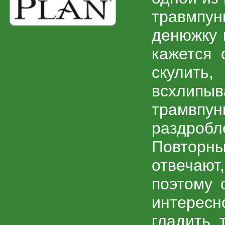
травмпун
денюжку 
зоомаркет Зоомагазин Онлайн (Иркутск и область) доставка зоотоваров
кажется 
скулить
всхлипы
трамвпун
раздробл
Повторны
отвечают
поэтому 
интересн
гладить, 