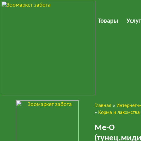
Товары
Услу
Главная
»
Интернет-
Кошки
»
Корма и лакомства
Ме-О 
(тунец,миди