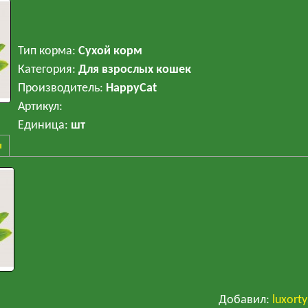
Тип корма
:
Сухой корм
Категория
:
Для взрослых кошек
Производитель
:
HappyCat
Артикул
:
Единица
:
шт
ы
Добавил
:
luxort