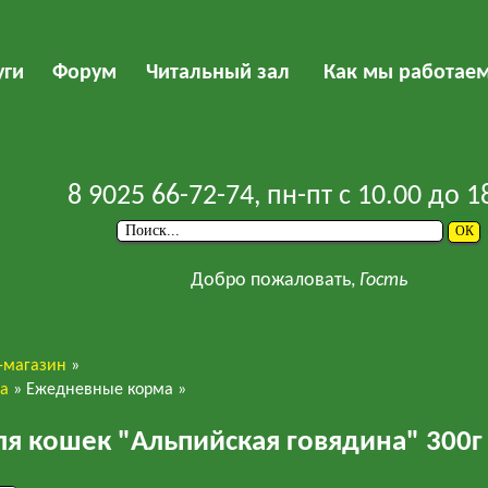
уги
Форум
Читальный зал
Как мы работае
8 9025 66-72-74
, пн-пт с 10.00 до 1
Добро пожаловать,
Гость
-магазин
»
ва
»
Ежедневные корма
»
HappyCat
ля кошек "Альпийская говядина" 300г