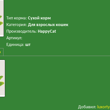
Тип корма
:
Сухой корм
Категория
:
Для взрослых кошек
Производитель
:
HappyCat
Артикул
:
Единица
:
шт
ы
Добавил
:
luxort