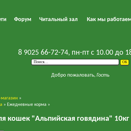
уги
Форум
Читальный зал
Как мы работае
8 9025 66-72-74
, пн-пт с 10.00 до 1
Добро пожаловать,
Гость
-магазин
»
ва
»
Ежедневные корма
»
HappyCat
ля кошек "Альпийская говядина" 10кг