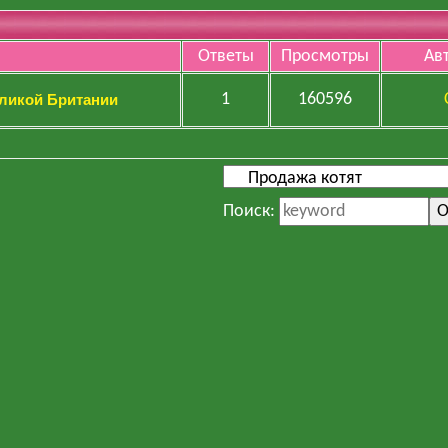
Ответы
Просмотры
Ав
1
160596
еликой Британии
Поиск: