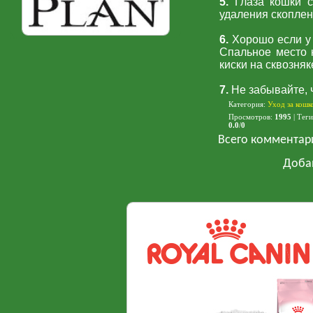
5.
Глаза кошки с
удаления скоплен
6.
Хорошо если у 
зоомаркет Зоомагазин Онлайн (Иркутск и область) доставка зоотоваров
Спальное место 
киски на сквозняк
7.
Не забывайте, 
Категория
:
Уход за кошк
Просмотров
:
1995
|
Теги
0.0
/
0
Всего комментар
Доба