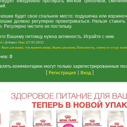
ледует ежедневно протирать мягкой тряпочкой, смоченн
ий.
кошки будет свое спальное место: подушечка или корзиноч
кошки должно регулярно проветриваться. Нельзя ставить
е. Регулярно чистите ее постельку.
что Вашему питомцу нужна активность. Играйте с ним.
ой
|
Добавил
:
Макс
(27.05.2012)
:
Корм для кошки
,
чем кормить кошку
,
Корма для кошек
,
Наполнитель
,
советы по уходу за к
иев
:
0
влять комментарии могут только зарегистрированные по
[
Регистрация
|
Вход
]