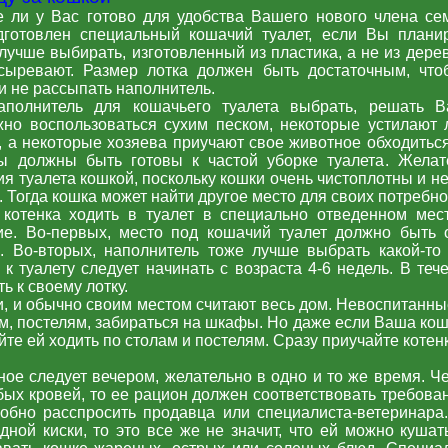
е ли у Вас готово для удобства Вашего нового члена се
готовлен специальный кошачий туалет, если Вы плани
 лучше выбирать, изготовленный из пластика, а не из дере
сыревают. Размер лотка должен быть достаточным, чт
и не рассыпать наполнитель.
аполнитель для кошачьего туалета выбрать, решать В
жно воспользоваться сухим песком, некоторые устилают 
, а некоторые хозяева приучают свое животное обходиться
 должны быть готовы к частой уборке туалета. Желат
я туалета кошкой, поскольку кошки очень чистоплотны и не 
. Тогда кошка может найти другое место для своих потребно
 котенка ходить в туалет в специально отведенном мес
ие. Во-первых, место под кошачий туалет должно быть 
. Во-вторых, наполнитель тоже лучше выбрать какой-то 
 к туалету следует начинать с возраста 4-6 недель. В теч
ь к своему лотку.
и, и обычно своим местом считают весь дом. Невоспитанны
, постелям, забираться на шкафы. Но даже если Ваша кошк
йте ей ходить по столам и постелям. Сразу приучайте котенк
ое следует вечером, желательно в одно и то же время. Ч
ых кровей, то ее рацион должен соответствовать требова
обно расспросить продавца или специалиста-ветеринара
ной киски, то это все же не значит, что ей можно кушать