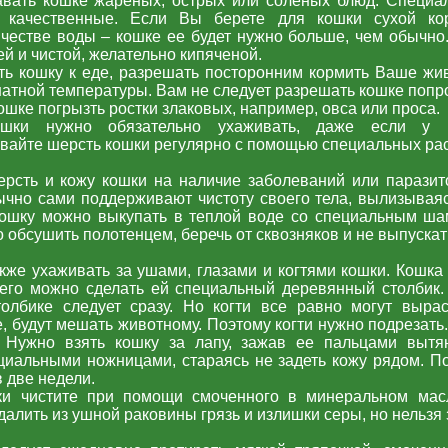
авать кошке жареных, острых или соленых блюд. Специа
 качественные. Если Вы берете для кошки сухой кор
честве воды – кошке ее будет нужно больше, чем обычно
ей и чистой, желательно кипяченой.
ть кошку к еде, разрешать посторонним кормить Ваше жи
атной температуры. Вам не следует разрешать кошке попр
ошке погрызть ростки злаковых, например, овса или проса.
шки нужно обязательно ухаживать, даже если у 
вайте шерсть кошки регулярно с помощью специальных рас
рсть и кожу кошки на наличие заболеваний или паразито
ычно сами поддерживают чистоту своего тела, вылизывая
кошку можно выкупать в теплой воде со специальным ша
 обсушить полотенцем, беречь от сквозняков и не выпускать
кже ухаживать за ушами, глазами и когтями кошки. Кошка
чего можно сделать ей специальный деревянный столбик.
толбике следует сразу. Но когти все равно могут выра
е, будут мешать животному. Поэтому когти нужно подрезать
 Нужно взять кошку за лапу, зажав ее пальцами вытян
циальными ножницами, стараясь не задеть кожу рядом. По
в две недели.
и чистите при помощи смоченного в минеральном масл
далить из ушной раковины грязь и излишки серы, но нельзя 