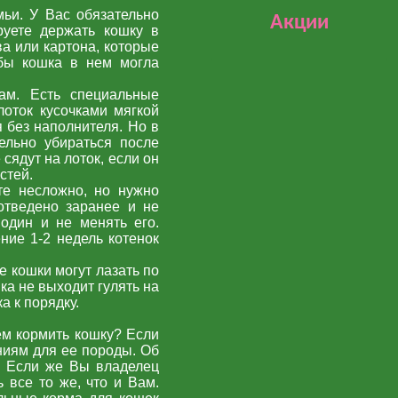
мьи. У Вас обязательно
Акции
руете держать кошку в
ва или картона, которые
обы кошка в нем могла
ам. Есть специальные
лоток кусочками мягкой
 без наполнителя. Но в
ельно убираться после
сядут на лоток, если он
стей.
те несложно, но нужно
отведено заранее и не
один и не менять его.
ение 1-2 недель котенок
е кошки могут лазать по
а не выходит гулять на
а к порядку.
ем кормить кошку? Если
ниям для ее породы. Об
. Если же Вы владелец
 все то же, что и Вам.