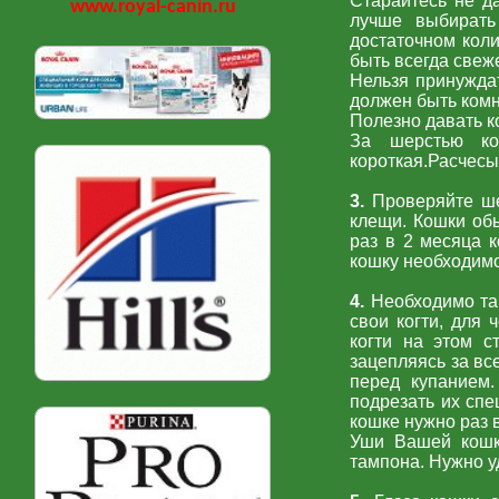
Старайтесь не д
www.royal-canin.ru
лучше выбирать
достаточном коли
быть всегда свеж
Нельзя принужда
должен быть комн
Полезно давать к
За шерстью ко
короткая.Расчесы
3.
Проверяйте ше
клещи. Кошки об
раз в 2 месяца 
кошку необходимо
4.
Необходимо та
свои когти, для 
когти на этом с
зацепляясь за вс
перед купанием.
подрезать их спе
кошке нужно раз 
Уши Вашей кошк
тампона. Нужно у