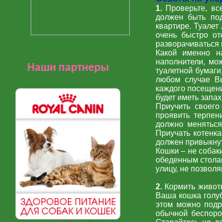
1.
Проверьте, вс
должен быть под
квартире. Туалет
очень быстро от
разворачиваться 
Какой именно н
наполнители, мо
Наши партнеры
туалетной бумаги
любом случае Вы
каждого посещени
будет иметь запах
Приучить своего
проявить терпен
должно меняться
Приучать котенка
должен привыкнут
Кошки – не собак
обеденным столам
улицу, не позволя
2.
Кормить животн
Ваша кошка голуб
этом можно подр
обычной беспород