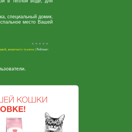
ой в теплой воде, для
ка, специальный домик.
 спальное место Вашей
ошкой
,
кошачьего туалета
|
Рейтинг
:
льзователи.