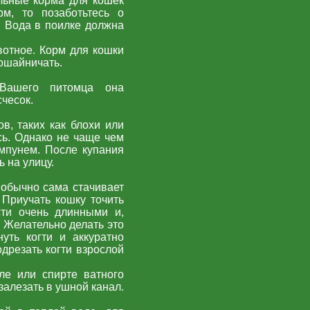
льные корма для кошек
м, то позаботьтесь о
. Вода в поилке должна
вотное. Корм для кошки
ошайничать.
Вашего питомца она
чесок.
в, таких как блохи или
сь. Однако не чаще чем
мпунем. После купания
 на улицу.
 обычно сама стачивает
 Приучать кошку точить
сти очень длинными и,
. Желательно делать это
уть когти и аккуратно
дрезать когти взрослой
е или спирте ватного
залезать в ушной канал.