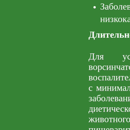
Забол
низкок
Длительн
Для уси
ворсинчат
воспалите
с минимал
заболева
диетичес
животн
пищевари