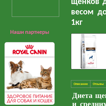
щенков д
весом д
1кг
Наши партнеры
Описание
Отзывы
Диета щен
и средних