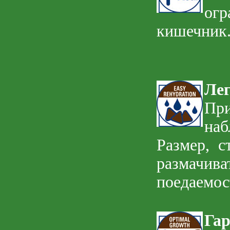
огр
кишечник
Ле
Пр
наб
Размер, с
размачив
поедаемос
Га