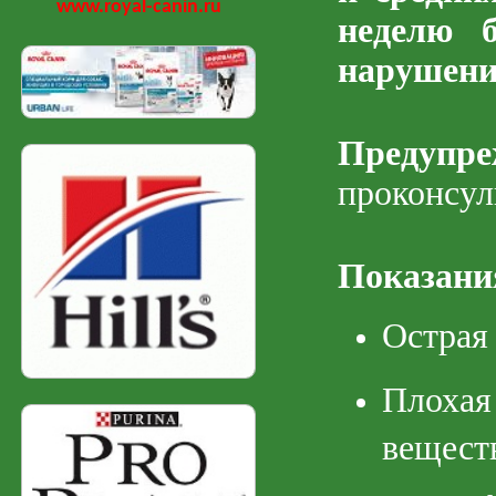
www.royal-canin.ru
неделю б
нарушени
Предупре
проконсул
Показани
Острая
Плохая
вещест