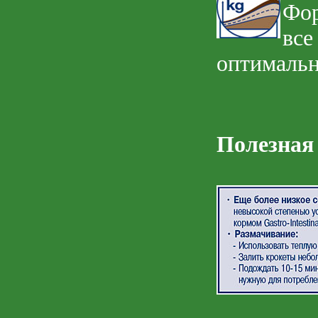
Фор
все
оптимальн
Полезная