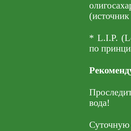
олигосаха
(источник
* L.I.P. (
по принци
Рекоменд
Проследит
вода!
Суточную 