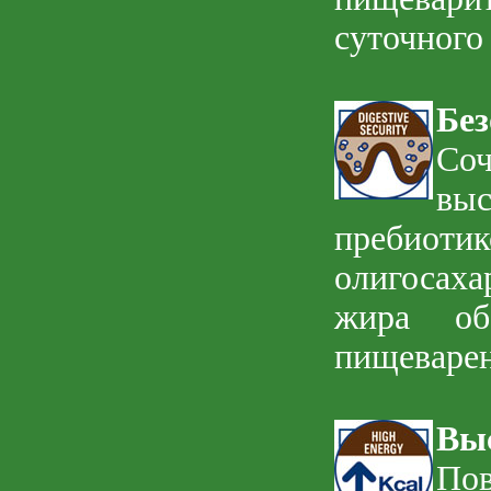
суточного
Бе
Со
выс
пребиоти
олигосаха
жира обе
пищеварен
Вы
По