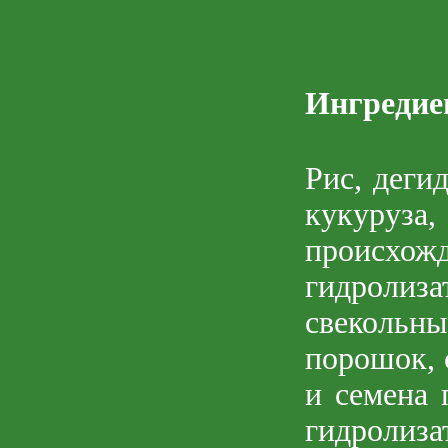
Ингреди
Рис, деги
кукуруза
происхож
гидроли
свекольн
порошок, 
и семена 
гидроли