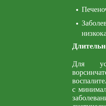
Печено
Забол
низкок
Длительн
Для уси
ворсинчат
воспалите
с минимал
заболева