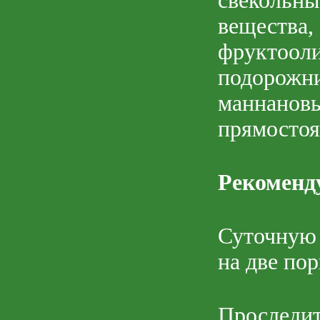
свеколь
вещества
фруктоол
подорож
маннанов
прямостоя
Рекоменд
Суточную 
на две пор
Проследит