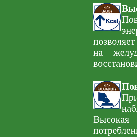
Вы
Пов
эн
позволяет
на желуд
восстанов
По
Пр
наб
Высокая 
потреблен