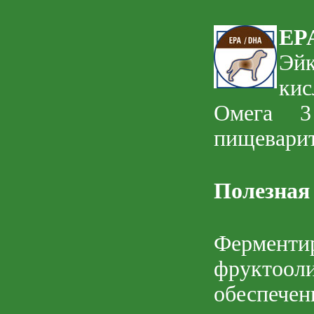
EP
Эй
кис
Омега 3
пищеварит
Полезная
Фермент
фруктооли
обеспеч