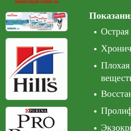
www.royal-canin.ru
Показани
Острая
Хронич
Плохая
вещест
Восста
Пролиф
Экзок