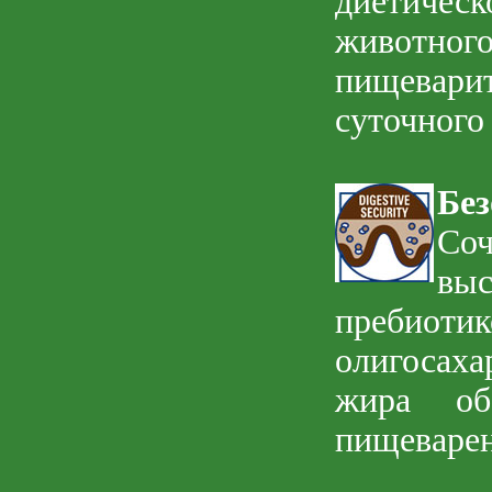
диетичес
животн
пищевари
суточного
Бе
Со
выс
пребиоти
олигосаха
жира обе
пищеварен