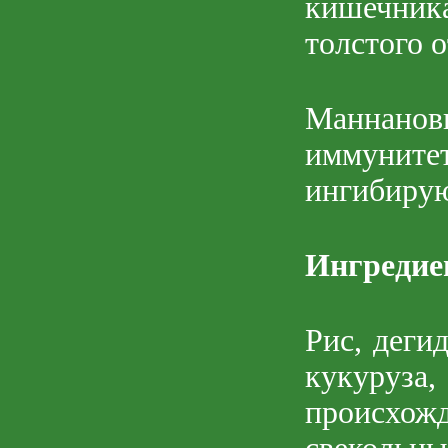
кишечника
толстого 
Маннанов
иммуните
ингибирую
Ингреди
Рис, деги
кукуруз
происхо