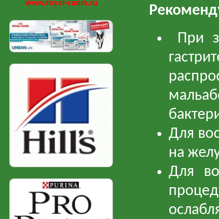
www.royal-canin.ru
Рекоменду
При за
гастр
распро
мальа
бактери
Для во
на жел
Для во
проце
ослабл