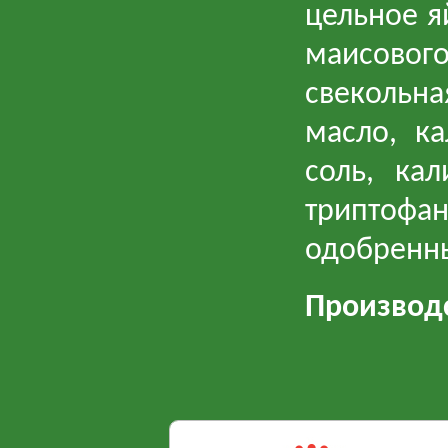
цельное я
маисово
свекольн
масло, ка
соль, кал
триптофа
одобренны
Производс