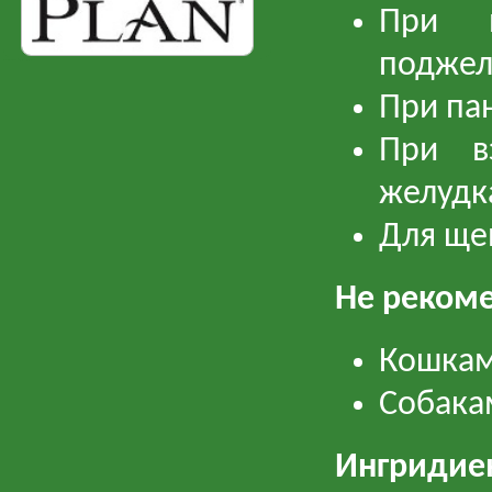
При н
поджел
зоомаркет Зоомагазин Онлайн (Иркутск и область) доставка зоотоваров
При па
При в
желудк
Для ще
Не рекоме
Кошка
Собака
Ингридие