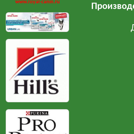
www.royal-canin.ru
Производс