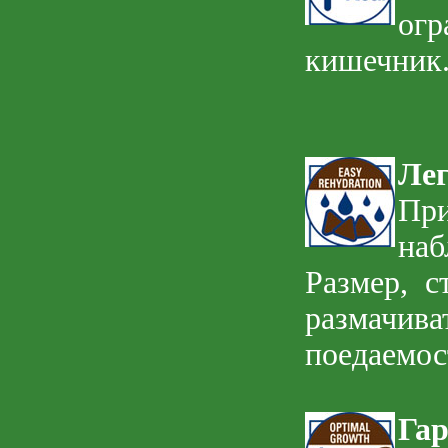
огр
кишечник
Ле
Пр
наб
Размер, с
размачив
поедаемос
Га