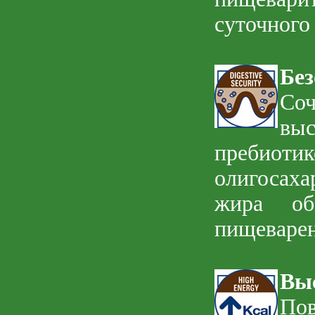
суточного
Бе
Со
выс
пребиоти
олигосаха
жира обе
пищеварен
Вы
По