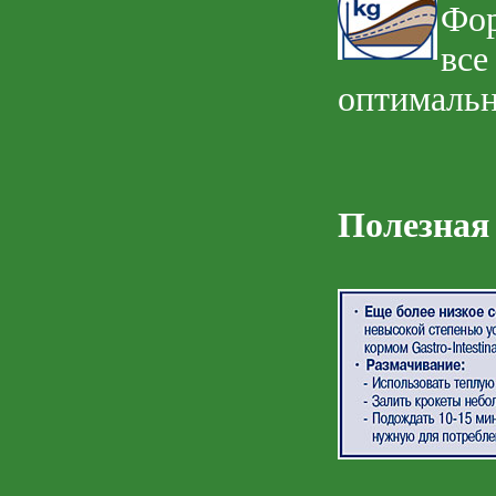
Фор
все
оптимальн
Полезная