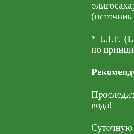
олигосаха
(источник
* L.I.P. (
по принци
Рекоменд
Проследит
вода!
Суточную 