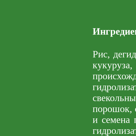
Ингреди
Рис, деги
кукуруза
происхож
гидроли
свекольн
порошок, 
и семена 
гидроли