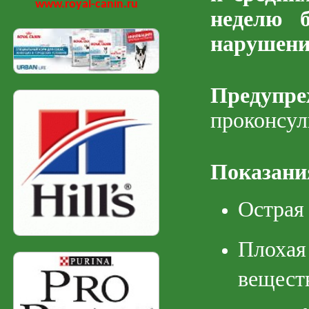
www.royal-canin.ru
неделю б
нарушени
Предупре
проконсул
Показани
Острая
Плохая
вещест