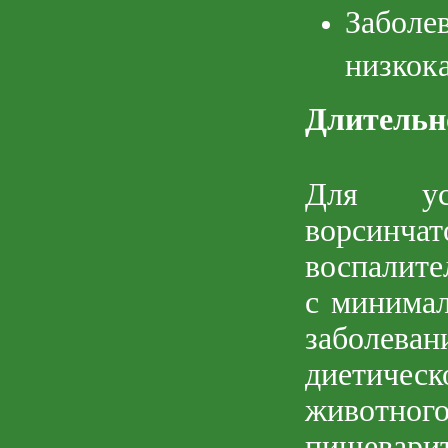
Забол
низкок
Длительн
Для уси
ворсинчат
воспалите
с минимал
заболева
диетичес
животн
пищевари