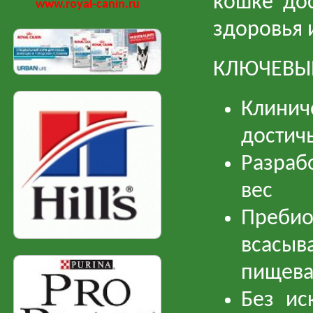
кошке до
www.royal-canin.ru
здоровья 
КЛЮЧЕВЫ
Клинич
достич
Разраб
вес
Преби
всасыв
пищев
Без ис