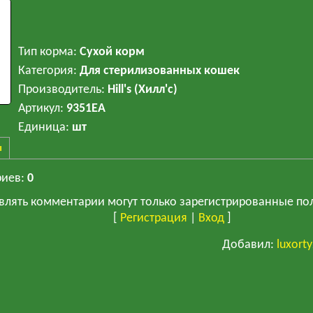
Тип корма
:
Сухой корм
Категория
:
Для стерилизованных кошек
Производитель
:
Hill's (Хилл'c)
Артикул
:
9351EA
Единица
:
шт
ы
риев
:
0
влять комментарии могут только зарегистрированные по
[
Регистрация
|
Вход
]
Добавил
:
luxort