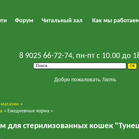
уги
Форум
Читальный зал
Как мы работае
8 9025 66-72-74
, пн-пт с 10.00 до 1
Добро пожаловать,
Гость
-магазин
»
ва
»
Ежедневные корма
»
Hill's
корм для стерилизованных кошек "Туне