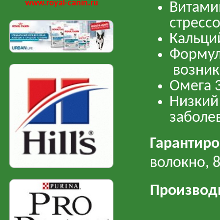
www.royal-canin.ru
Витам
стресс
Кальци
Форму
возник
Омега 3
Низки
заболе
Гарантир
волокно, 
Производ