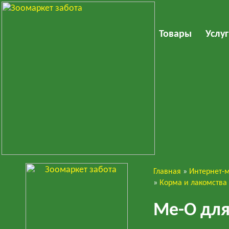
Товары
Услу
Главная
»
Интернет-
Кошки
»
Корма и лакомства
Ме-О для