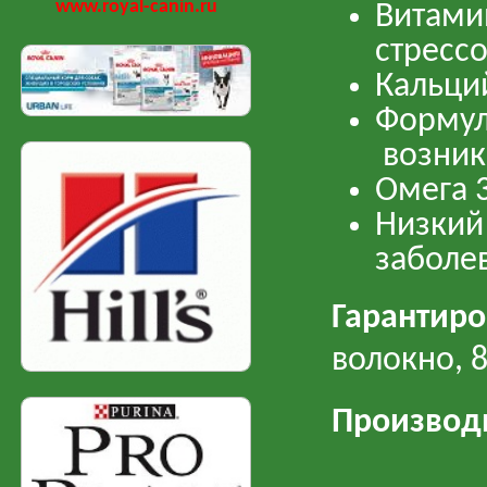
www.royal-canin.ru
Витам
стресс
Кальци
Форму
возник
Омега 3
Низки
заболе
Гарантир
волокно, 
Производ