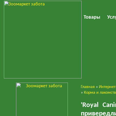
Товары
Усл
Главная
»
Интернет
Собаки
»
Корма и лакомст
'Royal Can
привередли