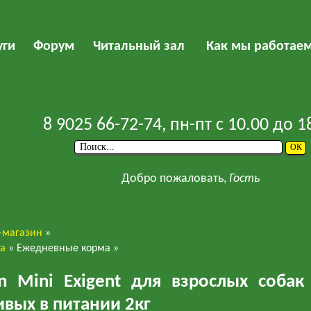
уги
Форум
Читальный зал
Как мы работае
8 9025 66-72-74
, пн-пт с 10.00 до 1
Добро пожаловать,
Гость
-магазин
»
ва
»
Ежедневные корма
»
Royal Canin
in Mini Exigent для взрослых соба
вых в питании 2кг