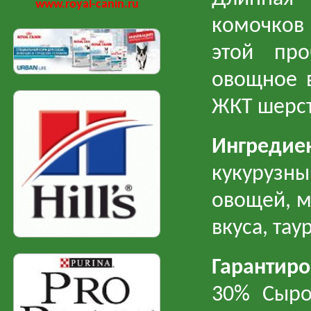
www.royal-canin.ru
комочков
этой пр
овощное 
ЖКТ шерст
Ингредие
кукурузн
овощей, м
вкуса, та
Гарантир
30% Сыро