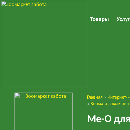
Товары
Услу
Главная
»
Интернет-
Кошки
»
Корма и лакомства
Ме-О для