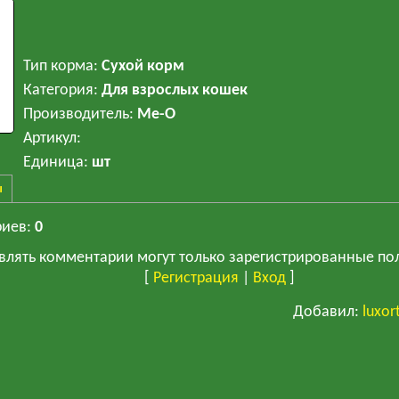
Тип корма
:
Сухой корм
Категория
:
Для взрослых кошек
Производитель
:
Ме-О
Артикул
:
Единица
:
шт
ы
риев
:
0
влять комментарии могут только зарегистрированные по
[
Регистрация
|
Вход
]
Добавил
:
luxor