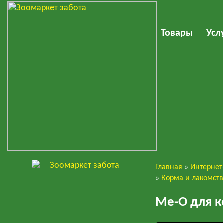
Товары
Усл
Главная
»
Интернет
Кошки
»
Корма и лакомст
Ме-О для к