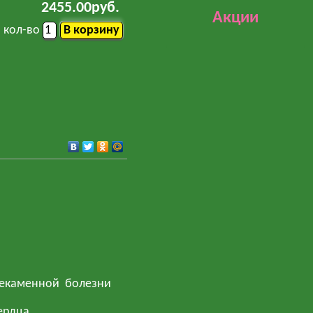
2455.00руб.
Акции
кол-во
чекаменной болезни
ердца