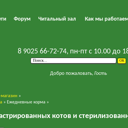
уги
Форум
Читальный зал
Как мы работае
8 9025 66-72-74
, пн-пт с 10.00 до 1
Добро пожаловать,
Гость
-магазин
»
ва
»
Ежедневные корма
»
Me-o
астрированных котов и стерилизован