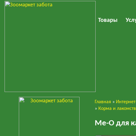
Товары
Усл
Главная
»
Интернет
Кошки
»
Корма и лакомст
Ме-О для к