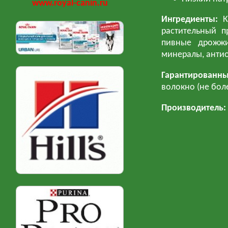
www.royal-canin.ru
Ингредиенты:
Кр
растительный п
пивные дрожжи
минералы, антио
Гарантированн
волокно (не боле
Производитель: