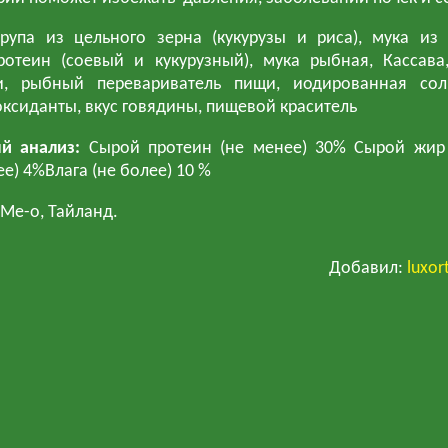
упа из цельного зерна (кукурузы и риса), мука из 
ротеин (соевый и кукурузный), мука рыбная, Кассава
, рыбный перевариватель пищи, иодированная соль
ксиданты, вкус говядины, пищевой краситель
ый анализ:
Сырой протеин (не менее) 30% Сырой жир
е) 4%Влага (не более) 10 %
Me-o, Тайланд.
Добавил
:
luxor