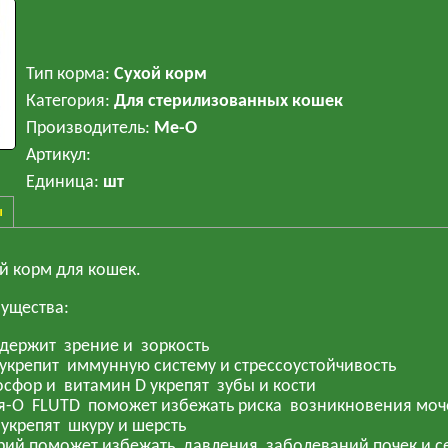
Тип корма
:
Сухой корм
Категория
:
Для стерилизованных кошек
Производитель
:
Ме-О
Артикул
:
Единица
:
шт
ы
 корм для кошек.
ущества:
держит зрение и зоркость
укрепит иммунную систему и стрессоустойчивость
осфор и витамин D укрепят зубы и кости
я-О FLUTD поможет избежать риска возникновения мо
 укрепят шкуру и шерсть
рий поможет избежать давления, заболеваний почек и с