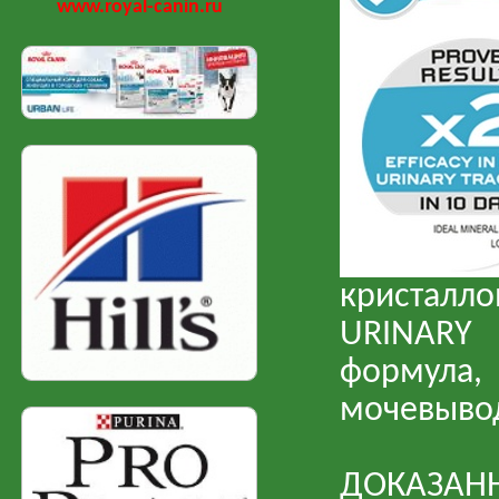
www.royal-canin.ru
кристалло
URINARY
формула,
мочевыво
ДОКАЗАНН