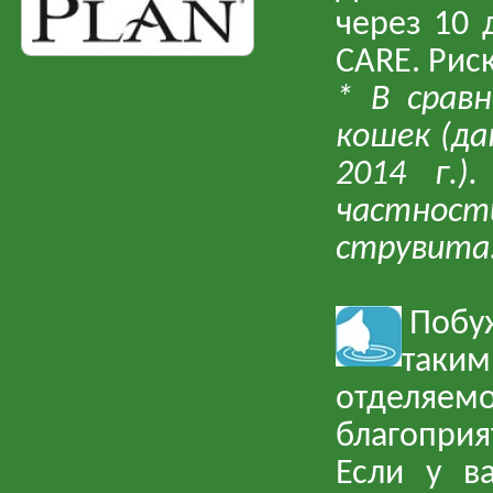
через 10 
CARE. Рис
зоомаркет Зоомагазин Онлайн (Иркутск и область) доставка зоотоваров
* В срав
кошек (да
2014 г.)
частнос
струвита
Побуж
таким
отделяемо
благоприя
Если у в