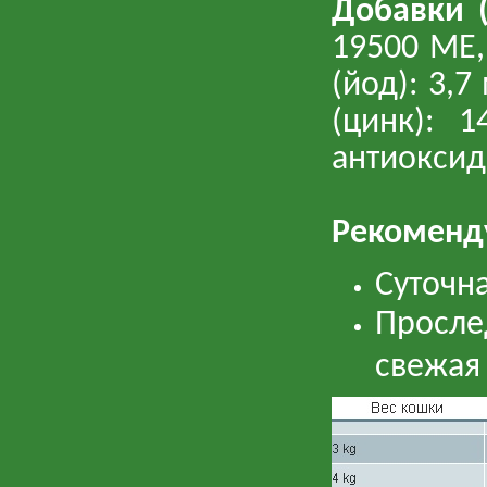
Добавки (
19500 МЕ,
(йод): 3,7
(цинк): 1
антиоксид
Рекоменд
Суточн
Просле
свежая