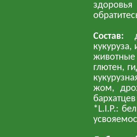
здоровь
обратитес
Состав:
де
кукуруза, 
животные 
глютен, г
кукурузна
жом, дро
бархатцев
*L.I.P.: 
усвояемос