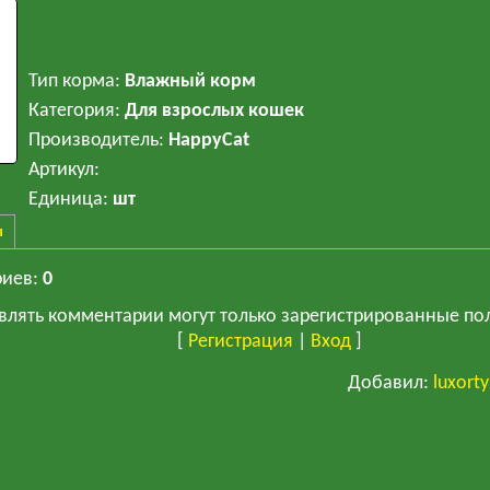
Тип корма
:
Влажный корм
Категория
:
Для взрослых кошек
Производитель
:
HappyCat
Артикул
:
Единица
:
шт
ы
риев
:
0
влять комментарии могут только зарегистрированные по
[
Регистрация
|
Вход
]
Добавил
:
luxort